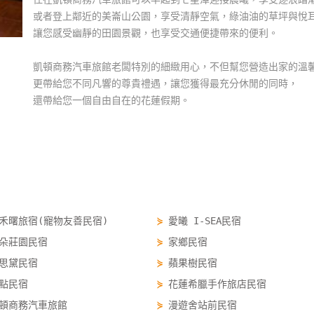
或者登上鄰近的美崙山公園，享受清靜空氣，綠油油的草坪與悅
讓您感受幽靜的田園景觀，也享受交通便捷帶來的便利。
凱頓商務汽車旅館老闆特別的細緻用心，不但幫您營造出家的溫
更帶給您不同凡響的尊貴禮遇，讓您獲得最充分休閒的同時，
還帶給您一個自由自在的花蓮假期。
禾曙旅宿(寵物友善民宿)
⋟
愛曦 I-SEA民宿
朵莊園民宿
⋟
家鄉民宿
思黛民宿
⋟
蘋果樹民宿
點民宿
⋟
花蓮希臘手作旅店民宿
頓商務汽車旅館
⋟
漫遊舍站前民宿