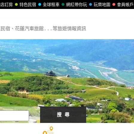
飯店訂房
特色民宿
全球租車
網紅帶你玩
玩樂地圖
會員帳戶
民宿、花蓮汽車旅館...等旅遊情報資訊
搜 尋