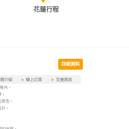
花蓮行程
詳細資料
房間介紹
⋟
線上訂房
⋟
交通資訊
巷內，
靜，
的景色，
設計，
潮的休閒，