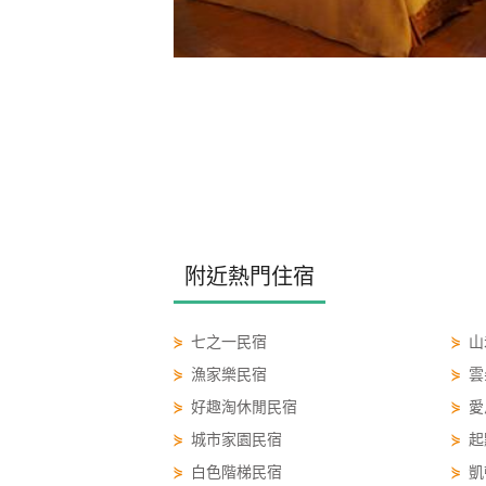
附近熱門住宿
⋟
七之一民宿
⋟
山
⋟
漁家樂民宿
⋟
雲
⋟
好趣淘休閒民宿
⋟
愛
⋟
城市家園民宿
⋟
起
⋟
白色階梯民宿
⋟
凱