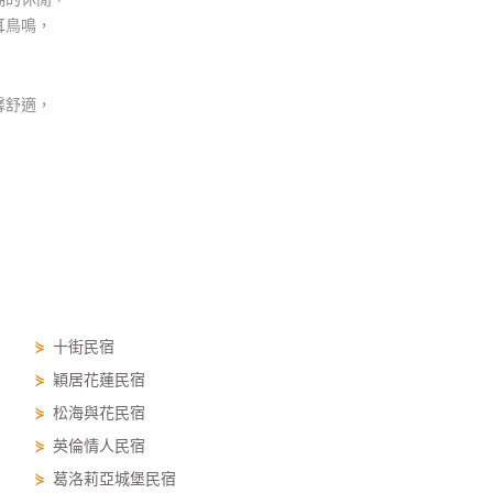
耳鳥鳴，
馨舒適，
⋟
十街民宿
⋟
穎居花蓮民宿
⋟
松海與花民宿
⋟
英倫情人民宿
⋟
葛洛莉亞城堡民宿