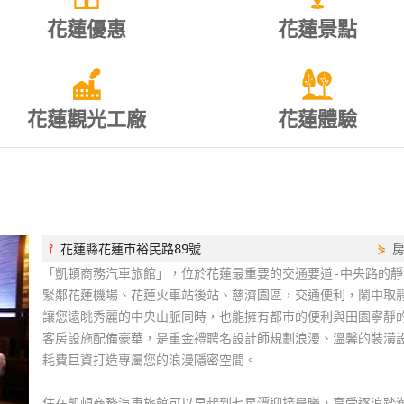
花蓮優惠
花蓮景點
花蓮觀光工廠
花蓮體驗
⫯
花蓮縣花蓮市裕民路89號
⋟
「凱頓商務汽車旅館」，位於花蓮最重要的交通要道-中央路的靜
緊鄰花蓮機場、花蓮火車站後站、慈濟園區，交通便利，鬧中取
讓您遠眺秀麗的中央山脈同時，也能擁有都市的便利與田園寧靜
客房設施配備豪華，是重金禮聘名設計師規劃浪漫、溫馨的裝潢
耗費巨資打造專屬您的浪漫隱密空間。
住在凱頓商務汽車旅館可以早起到七星潭迎接晨曦，享受逐浪踏