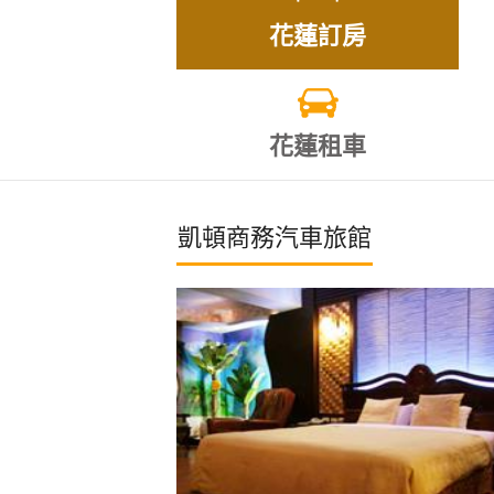
花蓮訂房
花蓮租車
凱頓商務汽車旅館