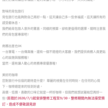
單
管
對味的背包旅行
理
背包旅行也能夠對自己再好一點，這天讓自己多一些幸福感，這天讓所有的
感受都休息，
我們給背包旅人意外的驚喜，同樣的預算，卻有更值得的選擇，隨時注意我
會
們的背包客專案吧!
員
帳
商務出差也OK
戶
一台筆電，一台傳真機，還有一個不熄燈的大客廳，我們提供商務人員更貼
心的設施與服務喔!
當然，還有讓人動心的商務專案優惠喔!
客
服
美好的咖啡
聯
您對旅行中住宿的期待是什麼? 華麗的視覺在任何時刻，在任何的心情
絡
下，咖啡總是來的恰到好處，
單
高價、低價，喜歡的口味它就是一杯好咖啡，但我們就想試著給您再好一
民宿於2020/7/1起安排整修工程至9/30，整修期間內無法接受預
些!
訂，造成不便敬請見諒
Line