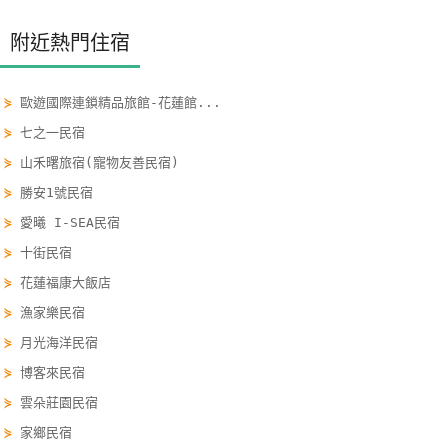
線
附近熱門住宿
上
客
服
⋟
歐遊國際連鎖精品旅館-花蓮館...
⋟
七之一民宿
紅
⋟
山禾曙旅宿(寵物友善民宿)
利
⋟
勝安1號民宿
查
⋟
愛曦 I-SEA民宿
詢
⋟
十街民宿
⋟
花蓮福康大飯店
訂
⋟
漁家樂民宿
房
⋟
月光海洋民宿
Q&A
⋟
博客來民宿
⋟
雲朵莊園民宿
國
⋟
家鄉民宿
旅