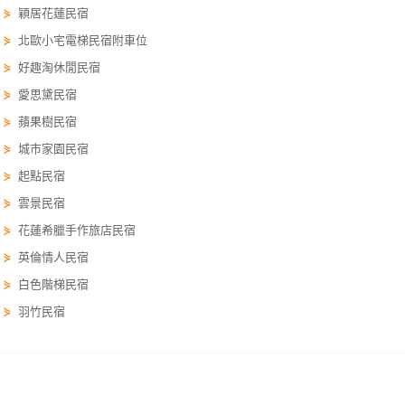
⋟
穎居花蓮民宿
卡
訂
⋟
北歐小宅電梯民宿附車位
房
⋟
好趣淘休閒民宿
⋟
愛思黛民宿
⋟
蘋果樹民宿
請
款
⋟
城市家園民宿
收
⋟
起點民宿
據
⋟
雲景民宿
合
⋟
花蓮希臘手作旅店民宿
作
⋟
英倫情人民宿
提
⋟
白色階梯民宿
案
⋟
羽竹民宿
飯
店
花蓮訂房 hualien.easytravel.com.tw/order
合