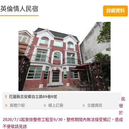
特
英倫情人民宿
詳細資料
色
民
宿
全
球
租
車
網
紅
⫯
花蓮縣吉安鄉自立路89巷8號
民
帶
⋟
房間介紹
⋟
線上訂房
⋟
交通資訊
宿
你
於
玩
2020/7/1起安排整修工程至9/30，整修期間內無法接受預訂，造成
不便敬請見諒