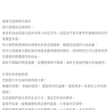
玩
樂
地
風格可是簡單的喜好
圖
旅行是隨性且愉悅的，
更多的自由與留白是許多旅人所在乎的，但這並不表示更多的風格與到位的
顧
氛圍是矛盾，
客
所以我們將更夠味的視覺色彩與空間風格，鎔鑄在這裡的大自由裏，
服
您可以用風格主題民宿的角度來審視我們的精彩，而同時您也可以感受到背
務
包客棧的那種隨性與自由，
還有不甜膩的熱情溫暖，這種簡單與不簡單，或許才是我們最大的風格吧!
顧
分享的享用是熱情
客
您對旅行中住宿的期待是什麼?
滿
華麗的視覺? 幸福的感受? 還是熱切的溫暖? 還是再多一些意料之外的熱
意
誠呢?
度
在這裡我們用分享的生活方式，滿足您所有的期待，
當夜市結束，疲憊讓便利商店便的遙遠，行李箱也空蕩時，
訂
我們仍備有讓您幸福感十足的果腹小物，小小的分享，大大的滿足!