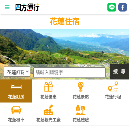
花蓮住宿
四
方
通
行
訂
房
搜 尋
台
灣
訂
花蓮訂房
花蓮優惠
花蓮景點
花蓮行程
房
直接跟飯店訂房
HOT
花蓮租車
花蓮觀光工廠
花蓮體驗