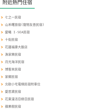
附近熱門住宿
單
管
理
⋟
七之一民宿
⋟
山禾曙旅宿(寵物友善民宿)
⋟
愛曦 I-SEA民宿
會
⋟
十街民宿
員
帳
⋟
花蓮福康大飯店
戶
⋟
漁家樂民宿
⋟
月光海洋民宿
客
⋟
博客來民宿
服
⋟
家鄉民宿
聯
⋟
北歐小宅電梯民宿附車位
絡
⋟
愛思黛民宿
單
⋟
花東漫活亞綠亞民宿
⋟
蘋果樹民宿
Line