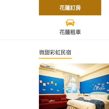
花蓮訂房
花蓮租車
微甜彩虹民宿