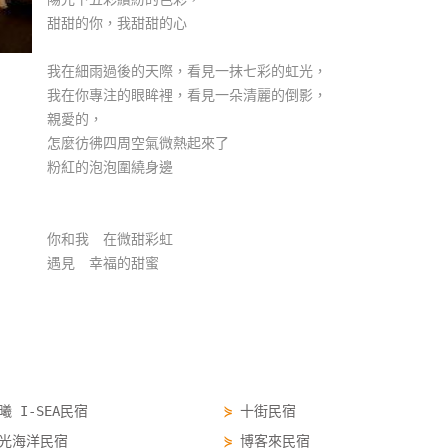
甜甜的你，我甜甜的心
我在細雨過後的天際，看見一抹七彩的虹光，
我在你專注的眼眸裡，看見一朵清麗的倒影，
親愛的，
怎麼彷彿四周空氣微熱起來了
粉紅的泡泡圍繞身邊
你和我 在微甜彩虹
遇見 幸福的甜蜜
曦 I-SEA民宿
⋟
十街民宿
光海洋民宿
⋟
博客來民宿