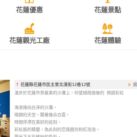
花蓮優惠
花蓮景點
花蓮觀光工廠
花蓮體驗
⫯
花蓮縣花蓮市民主里北濱街12巷12號
⋟
漫步於花蓮市旁最美的沙灘上，仰望細雨過後的 微甜彩虹
海浪捲向白淨的沙灘，
晴朗的天空，飄著幾朵白雲，
時間停滯在美好的這刻，
彩虹般的精靈，為此刻的您我圈住粉紅泡泡，
陽光下五彩繽紛的色彩，