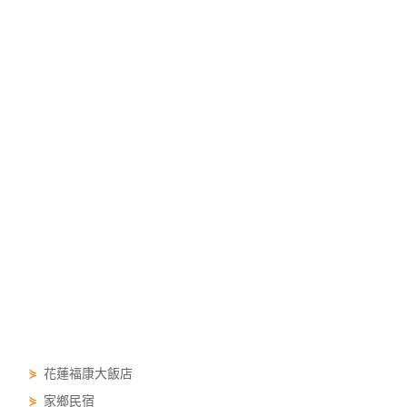
⋟
花蓮福康大飯店
⋟
家鄉民宿