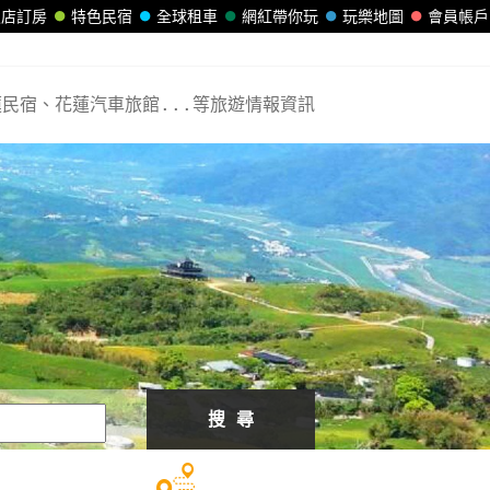
飯店訂房
特色民宿
全球租車
網紅帶你玩
玩樂地圖
會員帳戶
民宿、花蓮汽車旅館...等旅遊情報資訊
搜 尋