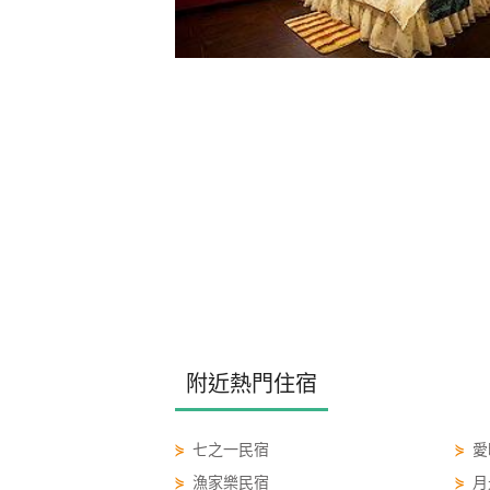
附近熱門住宿
⋟
七之一民宿
⋟
愛
⋟
漁家樂民宿
⋟
月