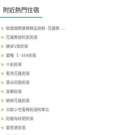
單
附近熱門住宿
管
理
⋟
歐遊國際連鎖精品旅館-花蓮館...
⋟
花蓮教授的家民宿
會
⋟
勝安1號民宿
員
⋟
愛曦 I-SEA民宿
帳
戶
⋟
十街民宿
⋟
看見花蓮民宿
⋟
雲朵莊園民宿
客
服
⋟
家鄉民宿
聯
⋟
穎居花蓮民宿
絡
⋟
北歐小宅電梯民宿附車位
單
⋟
好趣淘休閒民宿
⋟
愛思黛民宿
Line