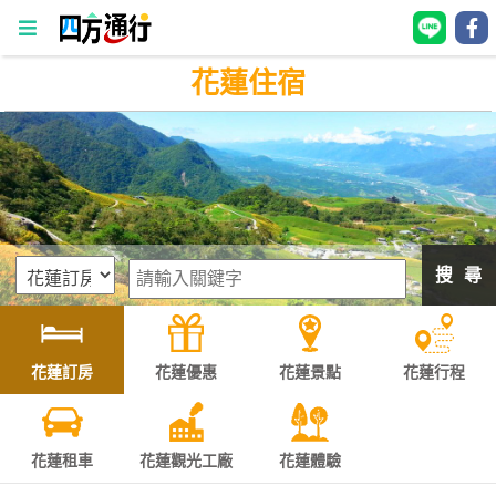
花蓮住宿
四
方
通
行
訂
房
搜 尋
台
灣
訂
花蓮訂房
花蓮優惠
花蓮景點
花蓮行程
房
直接跟飯店訂房
HOT
花蓮租車
花蓮觀光工廠
花蓮體驗