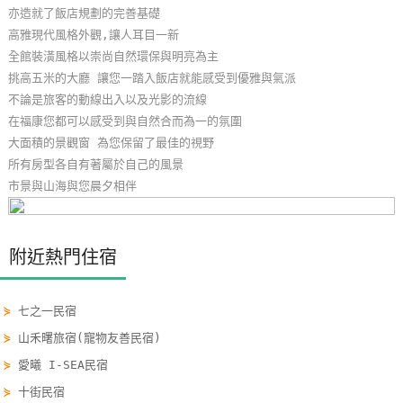
亦造就了飯店規劃的完善基礎
玩
高雅現代風格外觀,讓人耳目一新
樂
全館裝潢風格以崇尚自然環保與明亮為主
地
挑高五米的大廳 讓您一踏入飯店就能感受到優雅與氣派
圖
不論是旅客的動線出入以及光影的流線
在福康您都可以感受到與自然合而為一的氛圍
顧
大面積的景觀窗 為您保留了最佳的視野
客
所有房型各自有著屬於自己的風景
服
市景與山海與您晨夕相伴
務
顧
附近熱門住宿
客
滿
⋟
七之一民宿
意
⋟
山禾曙旅宿(寵物友善民宿)
度
⋟
愛曦 I-SEA民宿
⋟
十街民宿
訂