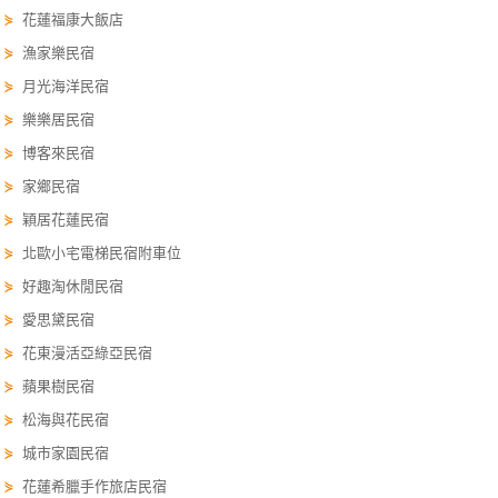
⋟
花蓮福康大飯店
單
管
⋟
漁家樂民宿
理
⋟
月光海洋民宿
⋟
樂樂居民宿
⋟
博客來民宿
會
員
⋟
家鄉民宿
帳
⋟
穎居花蓮民宿
戶
⋟
北歐小宅電梯民宿附車位
⋟
好趣淘休閒民宿
客
⋟
愛思黛民宿
服
⋟
花東漫活亞綠亞民宿
聯
⋟
蘋果樹民宿
絡
單
⋟
松海與花民宿
⋟
城市家園民宿
⋟
花蓮希臘手作旅店民宿
Line