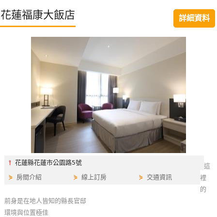
特
花蓮福康大飯店
詳細資料
色
民
宿
全
球
租
車
網
紅
⫯
花蓮縣花蓮市公園路5號
這
帶
⋟
房間介紹
⋟
線上訂房
⋟
交通資訊
裡
你
的
玩
前身是在地人皆知的縣長官邸
環境與位置極佳