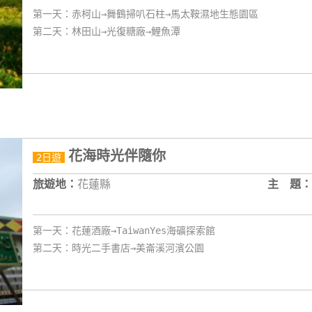
第一天：赤柯山→舞鶴掃叭石柱→馬太鞍濕地生態園區
第二天：林田山→光復糖廠→鯉魚潭
花海時光伴隨你
2日遊
旅遊地：
花蓮縣
主 題：
第一天：花蓮酒廠→TaiwanYes海礦探索館
第二天：時光二手書店→美崙溪河濱公園