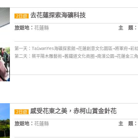
去花蓮探索海礦科技
2日遊
旅遊地：
花蓮縣
主 題：
第一天：TaiwanYes海礦探索館→花蓮創意文化園區→將軍府→彩
第二天：蔡平陽木雕藝術→舊鐵道文化商圈→南濱公園→花蓮金三
感受花東之美，赤柯山賞金針花
2日遊
旅遊地：
花蓮縣
主 題：