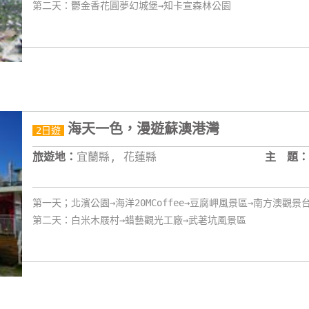
第二天：鬱金香花圓夢幻城堡→知卡宣森林公園
海天一色，漫遊蘇澳港灣
2日遊
旅遊地：
宜蘭縣, 花蓮縣
主 題：
第一天；北濱公園→海洋20MCoffee→豆腐岬風景區→南方澳觀景
第二天：白米木屐村→蜡藝觀光工廠→武荖坑風景區