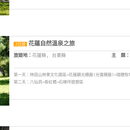
花蓮自然溫泉之旅
2日遊
旅遊地：
花蓮縣, 台東縣
主 題：
第一天：林田山林業文化園區→花蓮觀光糖廠(光復糖廠)→瑞穗牧
第二天：八仙洞→長虹橋→石梯坪遊憩區