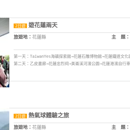
遊花蓮兩天
2日遊
旅遊地：
花蓮縣
主 題：
第一天：TaiwanYes海礦探索館→花蓮石雕博物館→花蓮鐵道文
第二天：乙皮畫廊→花蓮忠烈祠→美崙溪河濱公園→花蓮港濱自行
熱氣球體驗之旅
2日遊
旅遊地：
花蓮縣
主 題：