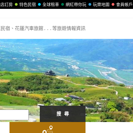
飯店訂房
特色民宿
全球租車
網紅帶你玩
玩樂地圖
會員帳戶
民宿、花蓮汽車旅館...等旅遊情報資訊
搜 尋