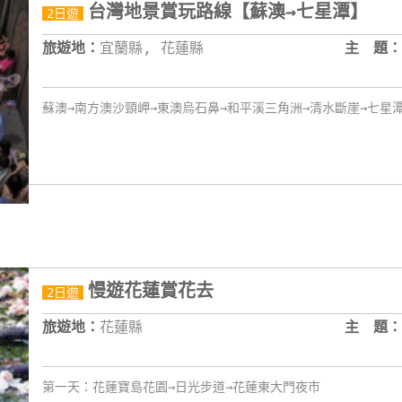
台灣地景賞玩路線【蘇澳→七星潭】
2日遊
旅遊地：
宜蘭縣, 花蓮縣
主 題：
蘇澳→南方澳沙頸岬→東澳烏石鼻→和平溪三角洲→清水斷崖→七星
慢遊花蓮賞花去
2日遊
旅遊地：
花蓮縣
主 題：
第一天：花蓮寶島花園→日光步道→花蓮東大門夜市