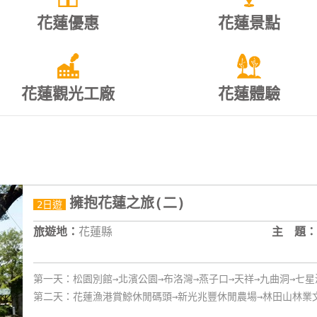
花蓮優惠
花蓮景點
花蓮觀光工廠
花蓮體驗
擁抱花蓮之旅(二)
2日遊
旅遊地：
花蓮縣
主 題：
第一天：松園別館→北濱公園→布洛灣→燕子口→天祥→九曲洞→七
第二天：花蓮漁港賞鯨休閒碼頭→新光兆豐休閒農場→林田山林業