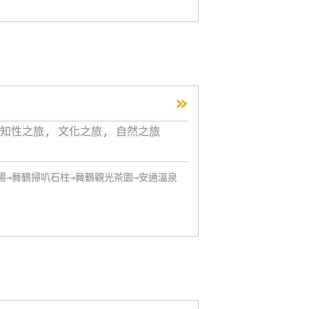
»
知性之旅, 文化之旅, 自然之旅
場→舞鶴掃叭石柱→舞鶴觀光茶園→安通溫泉